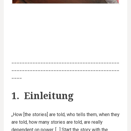
_________________________________________
_________________________________________
____
1. Einleitung
„How [the stories] are told, who tells them, when they
are told, how many stories are told, are really
dependent on power. […] Start the story with the